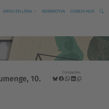
Cerca
C
ARXIU EN LÍNIA
NORMATIVA
CONEIX-NOS
e
r
c
a
a
v
a
n
Comparteix:
ç
iumenge, 10.
a
d
a
…