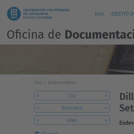
Inici
GESTIÓ 
Oficina de
Documentació
Inici
Esdeveniments
Dil
<
Dia
>
Set
<
Setmana
>
<
Mes
>
Esdev
Passat