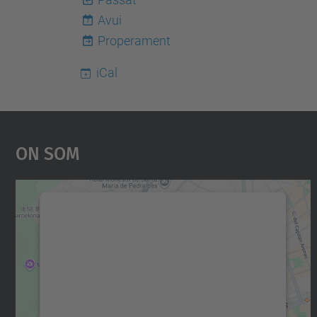
Avui
7
Properament
iCal
On Som
Necessitem el vostre consentiment
per carregar el servei Google Maps!
Utilitzem un servei de tercers per incrustar
contingut del mapa que pugui recollir dades
sobre la vostra activitat. Reviseu-ne els
detalls i accepteu el servei per veure el mapa.