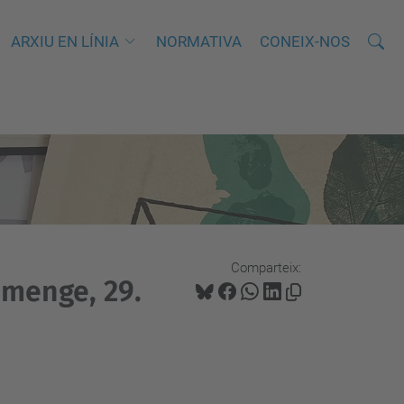
Cerca
C
ARXIU EN LÍNIA
NORMATIVA
CONEIX-NOS
e
r
c
a
a
v
a
n
Comparteix:
ç
iumenge, 29.
a
d
a
…