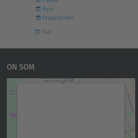
Avui
7
Properament
iCal
On Som
Necessitem el vostre consentiment
per carregar el servei Google Maps!
Utilitzem un servei de tercers per incrustar
contingut del mapa que pugui recollir dades
sobre la vostra activitat. Reviseu-ne els
detalls i accepteu el servei per veure el mapa.