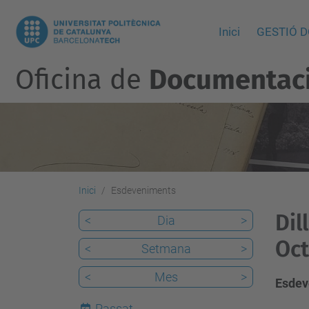
Inici
GESTIÓ 
Oficina de
Documentació
Inici
Esdeveniments
Dil
<
Dia
>
Oct
<
Setmana
>
<
Mes
>
Esdev
Passat