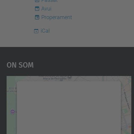
Avui
7
Properament
iCal
On Som
Necessitem el vostre consentiment
per carregar el servei Google Maps!
Utilitzem un servei de tercers per incrustar
contingut del mapa que pugui recollir dades
sobre la vostra activitat. Reviseu-ne els
detalls i accepteu el servei per veure el mapa.