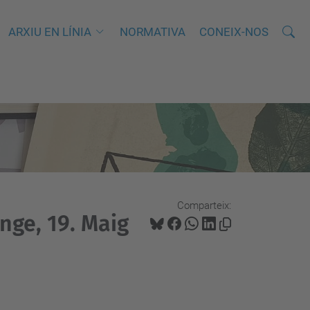
Cerca
C
ARXIU EN LÍNIA
NORMATIVA
CONEIX-NOS
e
r
c
a
a
v
a
n
Comparteix:
ç
enge, 19. Maig
a
d
a
…