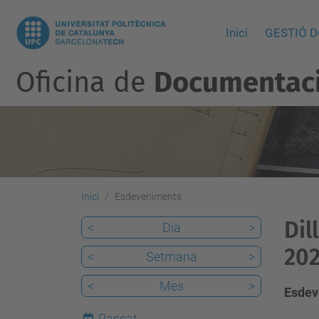
Inici
GESTIÓ 
Oficina de
Documentació
Inici
Esdeveniments
Dil
<
Dia
>
202
<
Setmana
>
<
Mes
>
Esdev
Passat