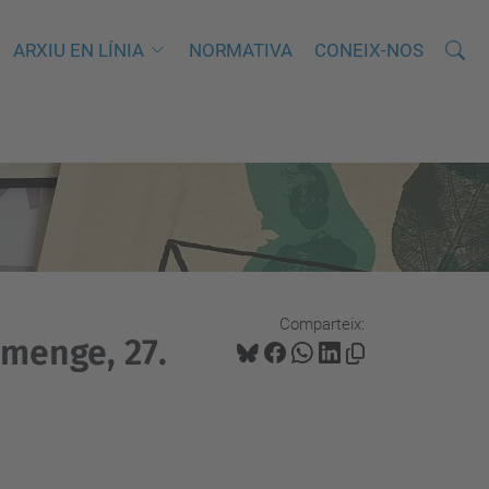
Cerca
C
ARXIU EN LÍNIA
NORMATIVA
CONEIX-NOS
e
r
c
a
a
v
a
n
Comparteix:
ç
umenge, 27.
a
d
a
…