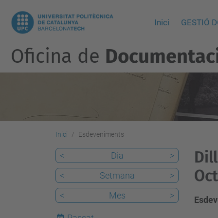
Inici
GESTIÓ 
Oficina de
Documentació
Inici
Esdeveniments
Dil
<
Dia
>
Oct
<
Setmana
>
<
Mes
>
Esdev
Passat