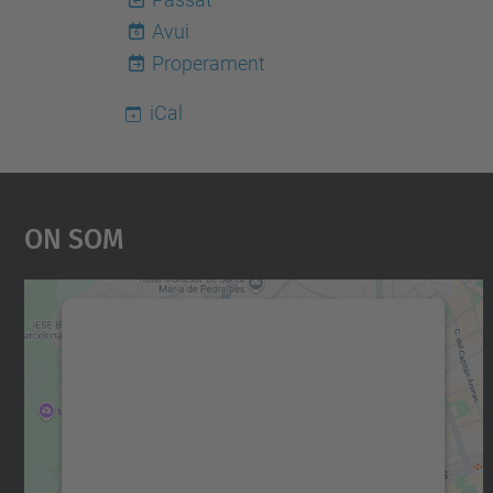
Avui
6
Properament
iCal
On Som
Necessitem el vostre consentiment
per carregar el servei Google Maps!
Utilitzem un servei de tercers per incrustar
contingut del mapa que pugui recollir dades
sobre la vostra activitat. Reviseu-ne els
detalls i accepteu el servei per veure el mapa.