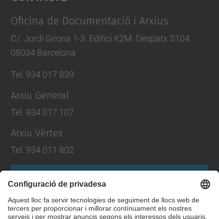
Management Platform
Oficina de Documentació i Arxius
C/. Jordi Girona 1-3. Edifici K2M. Despatx S104.
08034 Barcelona
Tel. 934 017 839
Arxiu General
Tel. 934 017 107
Arxiu Vèrtex
Tel. 934 011 802
Formulari de contacte