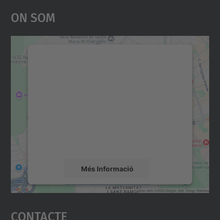
On Som
Necessitem el vostre
consentiment per carregar el
servei Google Maps!
Utilitzem un servei de tercers per incrustar
contingut del mapa que pugui recollir dades
sobre la vostra activitat. Reviseu-ne els
detalls i accepteu el servei per veure el
mapa.
Més Informació
Accepta
Contacte
powered by
Usercentrics Consent