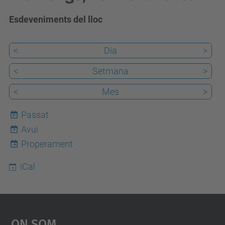
Esdeveniments del lloc
<
Dia
>
<
Setmana
>
<
Mes
>
Passat
Avui
9
Properament
iCal
On Som