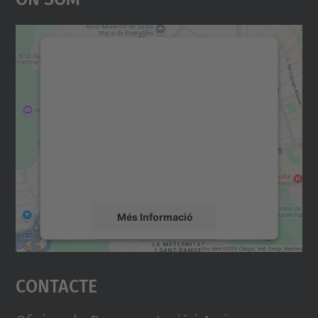
Necessitem el vostre
consentiment per carregar el
servei Google Maps!
Utilitzem un servei de tercers per incrustar
contingut del mapa que pugui recollir dades
sobre la vostra activitat. Reviseu-ne els
detalls i accepteu el servei per veure el
mapa.
Més Informació
Accepta
Contacte
powered by
Usercentrics Consent
Management Platform