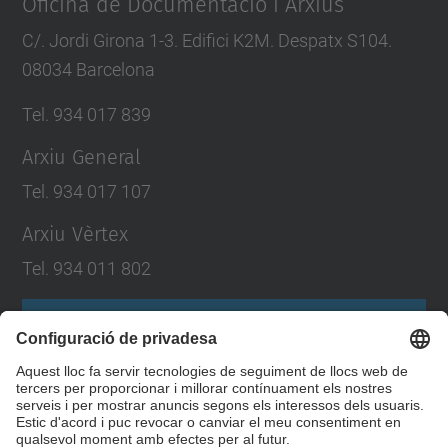
Oficina de Documentació i Arxius
C/. Jordi Girona 1-3. Edifici K2M. Despatx S104.
08034 Barcelona
Tel. 934 017 839
Arxiu General
Tel. 934 017 107
Arxiu Vèrtex
Tel. 934 011 802
Formulari de contacte
Llista Xarxes Socials