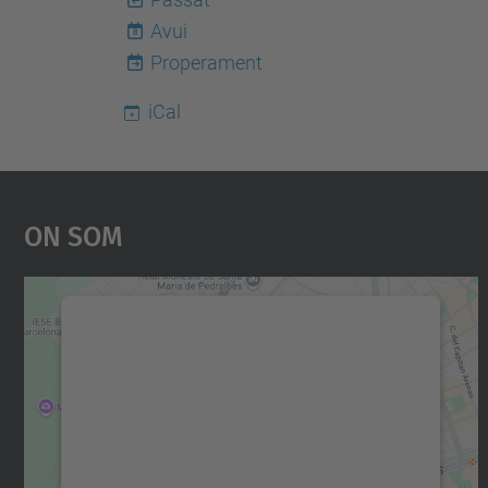
Avui
8
Properament
iCal
On Som
Necessitem el vostre consentiment
per carregar el servei Google Maps!
Utilitzem un servei de tercers per incrustar
contingut del mapa que pugui recollir dades
sobre la vostra activitat. Reviseu-ne els
detalls i accepteu el servei per veure el mapa.