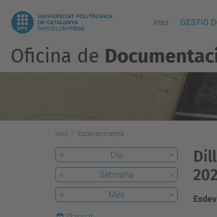
Inici
GESTIÓ 
Oficina de
Documentació
Inici
Esdeveniments
Dil
<
Dia
>
202
<
Setmana
>
<
Mes
>
Esdev
Passat