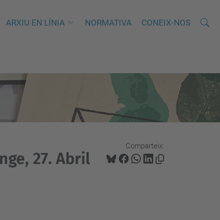
Cerca
C
ARXIU EN LÍNIA
NORMATIVA
CONEIX-NOS
e
r
c
a
a
v
a
n
Comparteix:
ç
nge, 27. Abril
a
d
a
…