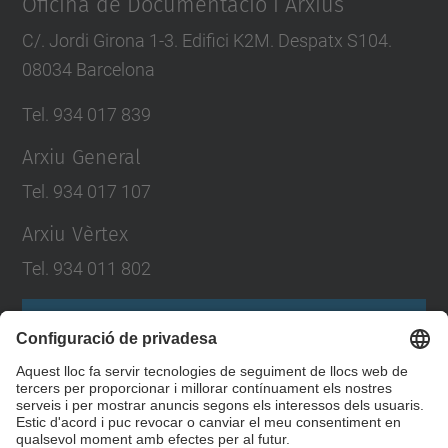
Oficina de Documentació i Arxius
C/. Jordi Girona 1-3. Edifici K2M. Despatx S104.
08034 Barcelona
Tel. 934 017 839
Arxiu General
Tel. 934 017 107
Arxiu Vèrtex
Tel. 934 011 802
Formulari de contacte
Llista Xarxes Socials