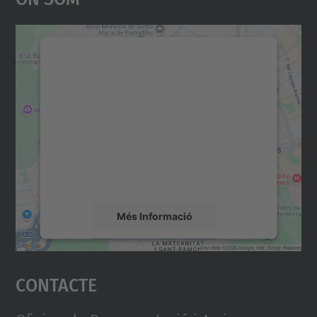
Necessitem el vostre
consentiment per carregar el
servei Google Maps!
Utilitzem un servei de tercers per incrustar
contingut del mapa que pugui recollir dades
sobre la vostra activitat. Reviseu-ne els
detalls i accepteu el servei per veure el
mapa.
Més Informació
Accepta
Contacte
powered by
Usercentrics Consent
Management Platform