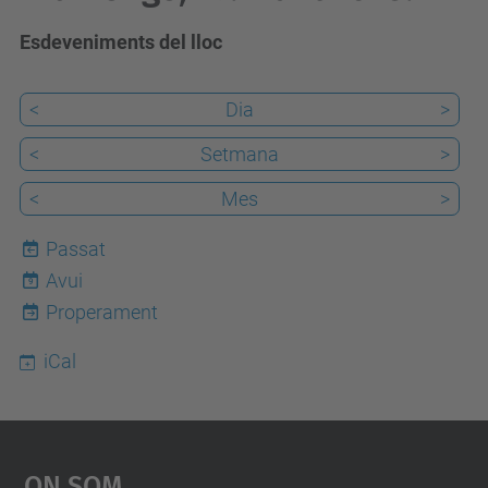
Esdeveniments del lloc
<
Dia
>
<
Setmana
>
<
Mes
>
Passat
Avui
9
Properament
iCal
On Som