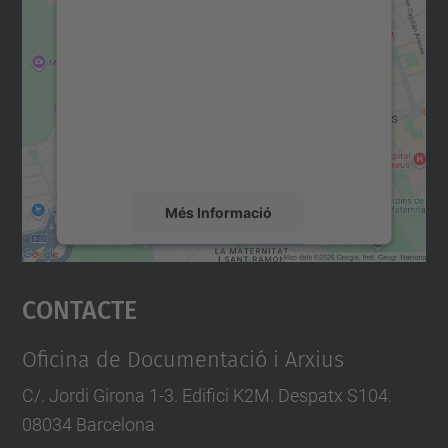
consentiment per carregar el
servei Google Maps!
Utilitzem un servei de tercers per incrustar
contingut del mapa que pugui recollir dades
sobre la vostra activitat. Reviseu-ne els
detalls i accepteu el servei per veure el
mapa.
Més Informació
Accepta
Contacte
powered by
Usercentrics Consent
Management Platform
Oficina de Documentació i Arxius
C/. Jordi Girona 1-3. Edifici K2M. Despatx S104.
08034 Barcelona