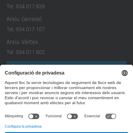
Tel. 934 017 839
Arxiu General
Tel. 934 017 107
Arxiu Vèrtex
Tel. 934 011 802
Formulari de contacte
Llista Xarxes Socials