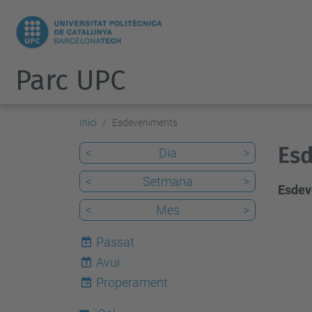
Parc UPC
Inici
Esdeveniments
Esd
<
Dia
>
<
Setmana
>
Esdev
<
Mes
>
Passat
Avui
8
Properament