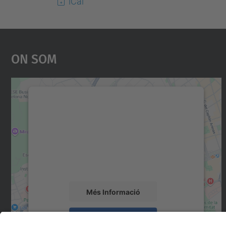
iCal
On Som
Necessitem el vostre consentiment
per carregar el servei Google Maps!
Utilitzem un servei de tercers per incrustar
contingut del mapa que pugui recollir dades
sobre la vostra activitat. Reviseu-ne els
detalls i accepteu el servei per veure el mapa.
Més Informació
Accepta