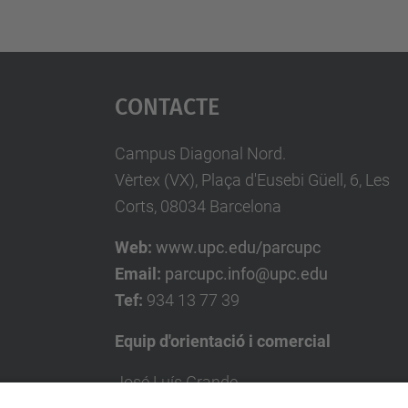
Contacte
Campus Diagonal Nord.
Vèrtex (VX), Plaça d'Eusebi Güell, 6, Les
Corts, 08034 Barcelona
Web:
www.upc.edu/parcupc
Email:
parcupc.info@upc.edu
Tef:
934 13 77 39
Equip d'orientació i comercial
José Luís Grande