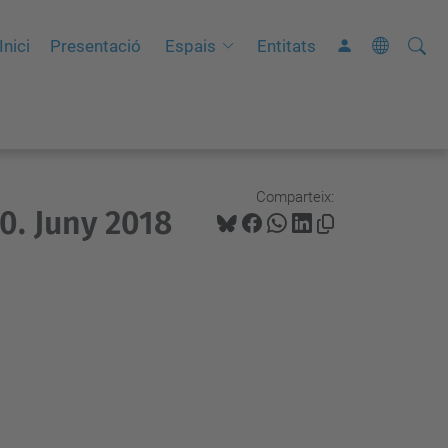
Cerca
C
Inici
Presentació
Espais
Entitats
e
r
c
a
a
Comparteix:
0. Juny 2018
v
a
n
ç
a
d
a
…