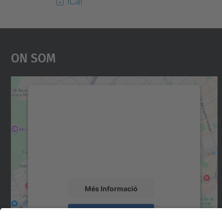
iCal
On Som
Necessitem el vostre consentiment
per carregar el servei Google Maps!
Utilitzem un servei de tercers per incrustar
contingut del mapa que pugui recollir dades
sobre la vostra activitat. Reviseu-ne els
detalls i accepteu el servei per veure el mapa.
Més Informació
Accepta