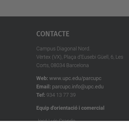
Contacte
Campus Diagonal Nord.
Vèrtex (VX), Plaça d'Eusebi Güell, 6, Les
Corts, 08034 Barcelona
Web:
www.upc.edu/parcupc
Email:
parcupc.info@upc.edu
Tef:
934 13 77 39
Equip d'orientació i comercial
José Luís Grande