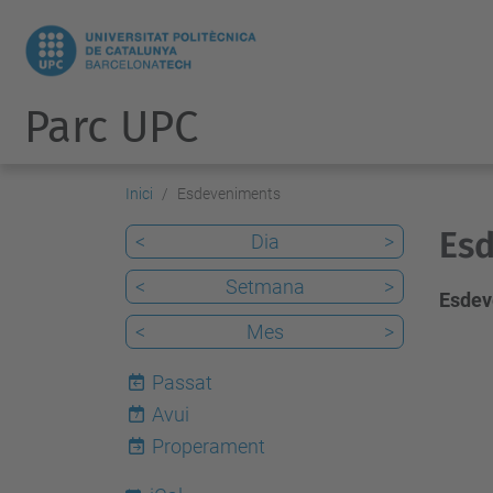
Parc UPC
Inici
Esdeveniments
Esd
<
Dia
>
<
Setmana
>
Esdev
<
Mes
>
Passat
Avui
7
Properament