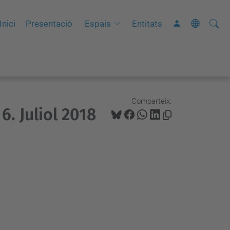
Cerca
C
Inici
Presentació
Espais
Entitats
e
r
c
a
a
Comparteix:
. Juliol 2018
v
a
n
ç
a
d
a
…