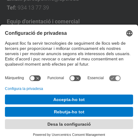
Tef:
934 13 77 39
Equip d'orientació i comercial
José Luís Grande
Tel. 93 4137194
jose.luis.grande@upc.edu
Formulari de contacte
© UPC
Desenvolupat amb
Mapa del lloc
Accessibilitat