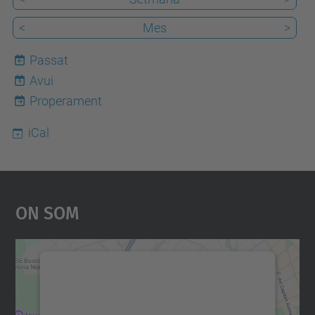
<
Mes
>
Passat
Avui
9
Properament
iCal
On Som
Necessitem el vostre
consentiment per carregar el
servei Google Maps!