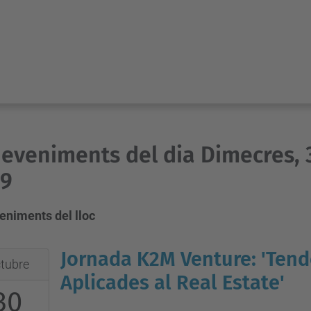
eveniments del dia Dimecres, 
19
eniments del lloc
Jornada K2M Venture: 'Ten
tubre
Aplicades al Real Estate'
30
:30:00+01:00