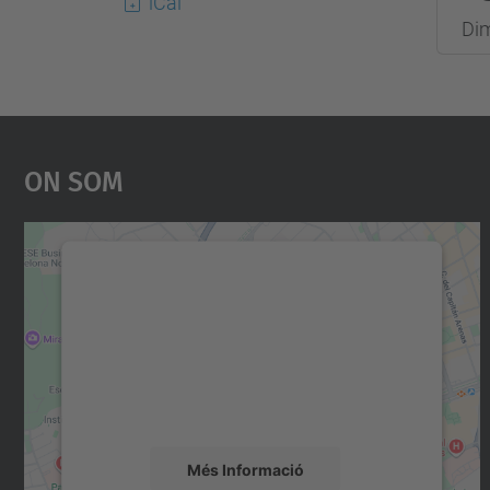
iCal
2019-
Di
10-
30T10
On Som
Necessitem el vostre consentiment
per carregar el servei Google Maps!
Utilitzem un servei de tercers per incrustar
contingut del mapa que pugui recollir dades
sobre la vostra activitat. Reviseu-ne els
detalls i accepteu el servei per veure el mapa.
Més Informació