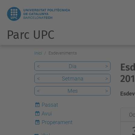
Parc UPC
Inici
Esdeveniments
Esd
<
Dia
>
20
<
Setmana
>
<
Mes
>
Esdev
Passat
2019-
Avui
Oc
6
10-
Properament
30T09