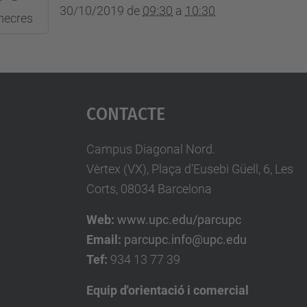
30/10/2019
de
09:30
a
10:30
mecres
:30:00+01:00
Contacte
Campus Diagonal Nord.
Vèrtex (VX), Plaça d'Eusebi Güell, 6, Les
Corts, 08034 Barcelona
Web:
www.upc.edu/parcupc
Email:
parcupc.info@upc.edu
Tef:
934 13 77 39
Equip d'orientació i comercial