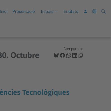
Cerca
C
Inici
Presentació
Espais
Entitats
e
r
c
a
a
Comparteix:
30. Octubre
v
a
n
ç
a
d
dències Tecnològiques
a
…