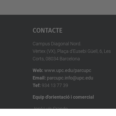
Contacte
Campus Diagonal Nord.
Vèrtex (VX), Plaça d'Eusebi Güell, 6, Les
Corts, 08034 Barcelona
Web:
www.upc.edu/parcupc
Email:
parcupc.info@upc.edu
Tef:
934 13 77 39
Equip d'orientació i comercial
José Luís Grande