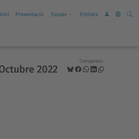
Cerca
C
Inici
Presentació
Espais
Entitats
e
r
c
a
a
Comparteix:
 Octubre 2022
v
a
n
ç
a
d
a
…