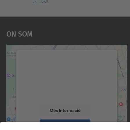
iCal
On Som
Necessitem el vostre consentiment
per carregar el servei Google Maps!
Utilitzem un servei de tercers per incrustar
contingut del mapa que pugui recollir dades
sobre la vostra activitat. Reviseu-ne els
detalls i accepteu el servei per veure el mapa.
Més Informació
Accepta