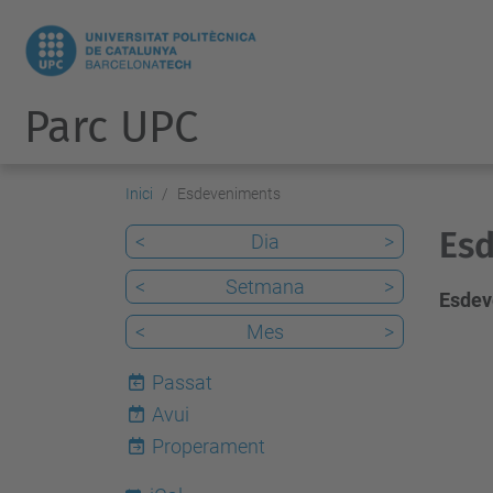
Parc UPC
Inici
Esdeveniments
Esd
<
Dia
>
<
Setmana
>
Esdev
<
Mes
>
Passat
Avui
7
Properament