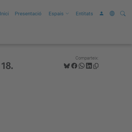
Cerca
C
Inici
Presentació
Espais
Entitats
e
r
c
a
a
Comparteix:
18.
v
a
n
ç
a
d
a
…