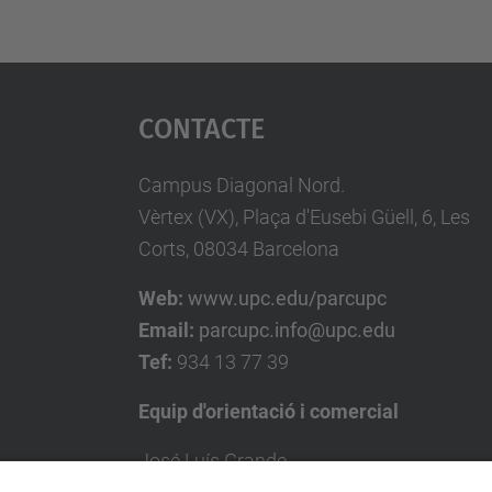
Contacte
Campus Diagonal Nord.
Vèrtex (VX), Plaça d'Eusebi Güell, 6, Les
Corts, 08034 Barcelona
Web:
www.upc.edu/parcupc
Email:
parcupc.info@upc.edu
Tef:
934 13 77 39
Equip d'orientació i comercial
José Luís Grande