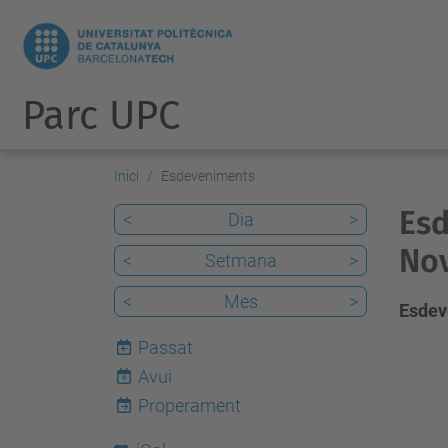
Parc UPC
Inici
Esdeveniments
Esd
<
Dia
>
No
<
Setmana
>
<
Mes
>
Esdev
Passat
Avui
6
Properament