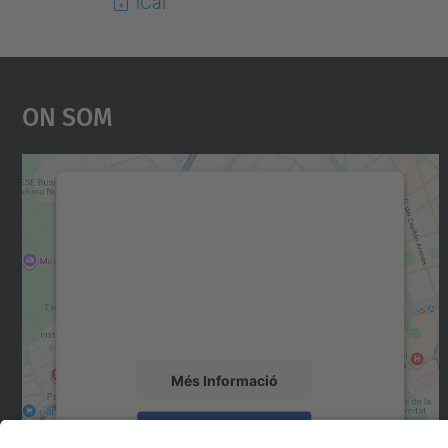
iCal
On Som
Necessitem el vostre consentiment
per carregar el servei Google Maps!
Utilitzem un servei de tercers per incrustar
contingut del mapa que pugui recollir dades
sobre la vostra activitat. Reviseu-ne els
detalls i accepteu el servei per veure el mapa.
Més Informació
Accepta