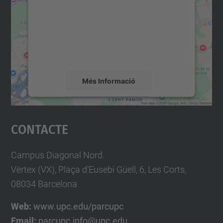
Utilitzem un servei de tercers per incrustar
contingut del mapa que pugui recollir dades
sobre la vostra activitat. Reviseu-ne els
detalls i accepteu el servei per veure el
mapa.
Més Informació
Accepta
Contacte
powered by
Usercentrics Consent
Management Platform
Campus Diagonal Nord.
Vèrtex (VX), Plaça d'Eusebi Güell, 6, Les Corts,
08034 Barcelona
Web:
www.upc.edu/parcupc
Email:
parcupc.info@upc.edu