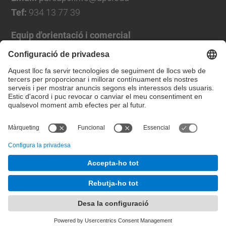
Tef:
934 13 77 39
Equip d'orientació i comercial
José Luís Grande
Tel. 93 4137194
jose.luis.grande@upc.edu
Formulari de contacte
© UPC
Desenvolupat amb
Mapa del lloc
Accessibilitat