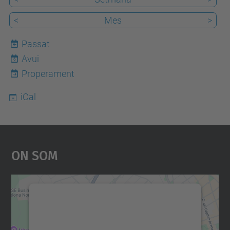
<
Mes
>
Passat
Avui
6
Properament
iCal
On Som
Necessitem el vostre
consentiment per carregar el
servei Google Maps!