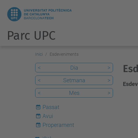
Parc UPC
Inici
Esdeveniments
Esd
<
Dia
>
<
Setmana
>
Esdev
<
Mes
>
Passat
Avui
7
Properament