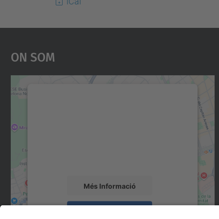
iCal
On Som
Necessitem el vostre consentiment
per carregar el servei Google Maps!
Utilitzem un servei de tercers per incrustar
contingut del mapa que pugui recollir dades
sobre la vostra activitat. Reviseu-ne els
detalls i accepteu el servei per veure el mapa.
Més Informació
Accepta