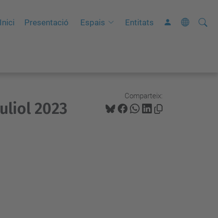
Cerca
C
Inici
Presentació
Espais
Entitats
e
r
c
a
a
Comparteix:
uliol 2023
v
a
n
ç
a
d
a
…