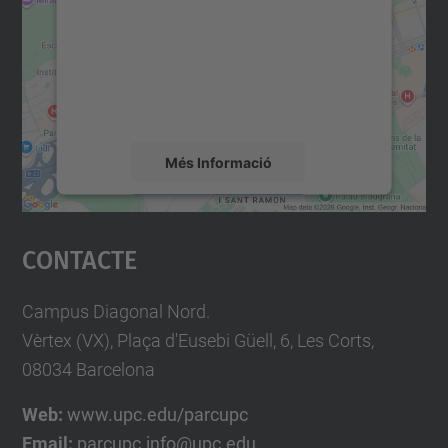
Utilitzem un servei de tercers per incrustar
contingut del mapa que pugui recollir dades
sobre la vostra activitat. Reviseu-ne els
detalls i accepteu el servei per veure el
mapa.
Més Informació
Accepta
Contacte
powered by
Usercentrics Consent
Management Platform
Campus Diagonal Nord.
Vèrtex (VX), Plaça d'Eusebi Güell, 6, Les Corts,
08034 Barcelona
Web:
www.upc.edu/parcupc
Email:
parcupc.info@upc.edu