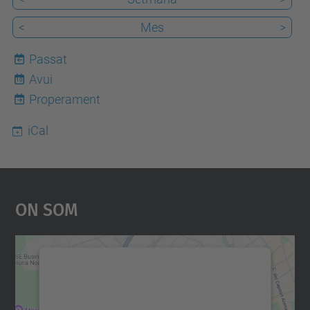
<
Mes
>
Passat
Avui
10
Properament
iCal
On Som
Necessitem el vostre
consentiment per carregar el
servei Google Maps!