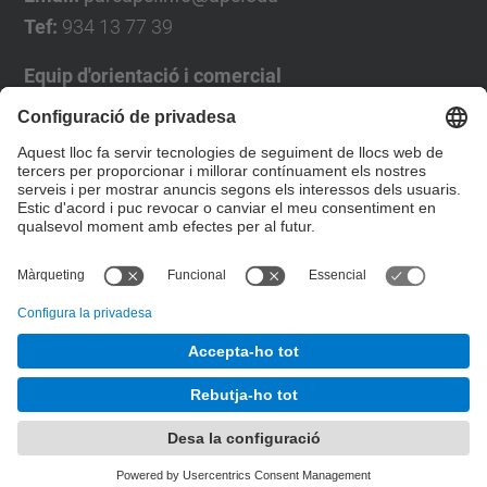
Tef:
934 13 77 39
Equip d'orientació i comercial
José Luís Grande
Tel. 93 4137194
jose.luis.grande@upc.edu
Formulari de contacte
© UPC
Desenvolupat amb
Mapa del lloc
Accessibilitat