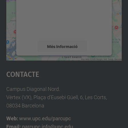
Utilitzem un servei de tercers per incrustar
contingut del mapa que pugui recollir dades
sobre la vostra activitat. Reviseu-ne els
detalls i accepteu el servei per veure el
mapa.
Més Informació
Accepta
Contacte
powered by
Usercentrics Consent
Management Platform
Campus Diagonal Nord.
Vèrtex (VX), Plaça d'Eusebi Güell, 6, Les Corts,
08034 Barcelona
Web:
www.upc.edu/parcupc
Email:
parcupc.info@upc.edu