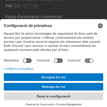
Tef:
934 13 77 39
Equip d'orientació i comercial
José Luís Grande
Tel. 93 4137194
jose.luis.grande@upc.edu
Formulari de contacte
© UPC
Desenvolupat amb
Mapa del lloc
Accessibilitat