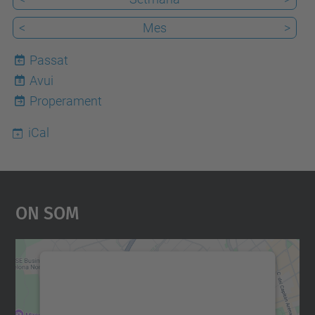
<
Mes
>
Passat
Avui
8
Properament
iCal
On Som
Necessitem el vostre
consentiment per carregar el
servei Google Maps!