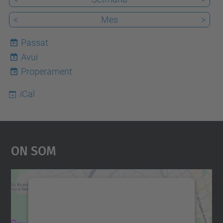
<
Mes
>
Passat
Avui
8
Properament
iCal
On Som
Necessitem el vostre
consentiment per carregar el
servei Google Maps!