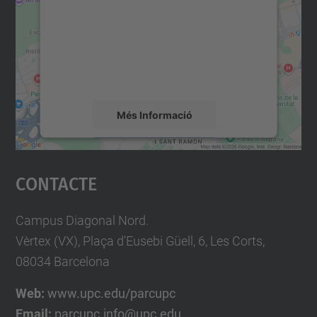
Utilitzem un servei de tercers per incrustar
contingut del mapa que pugui recollir dades
sobre la vostra activitat. Reviseu-ne els
detalls i accepteu el servei per veure el
mapa.
Més Informació
Accepta
Contacte
powered by
Usercentrics Consent
Management Platform
Campus Diagonal Nord.
Vèrtex (VX), Plaça d'Eusebi Güell, 6, Les Corts,
08034 Barcelona
Web:
www.upc.edu/parcupc
Email:
parcupc.info@upc.edu