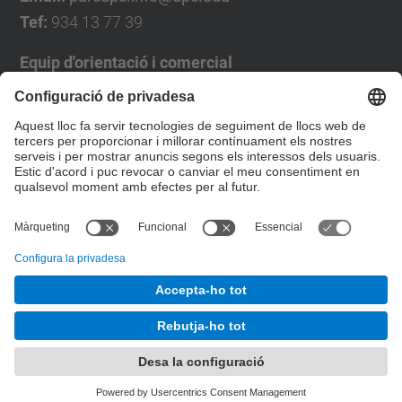
Tef:
934 13 77 39
Equip d'orientació i comercial
José Luís Grande
Tel. 93 4137194
jose.luis.grande@upc.edu
Formulari de contacte
© UPC
Desenvolupat amb
Mapa del lloc
Accessibilitat