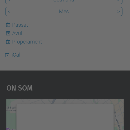
<
Mes
>
Passat
Avui
9
Properament
iCal
On Som
Necessitem el vostre
consentiment per carregar el
servei Google Maps!