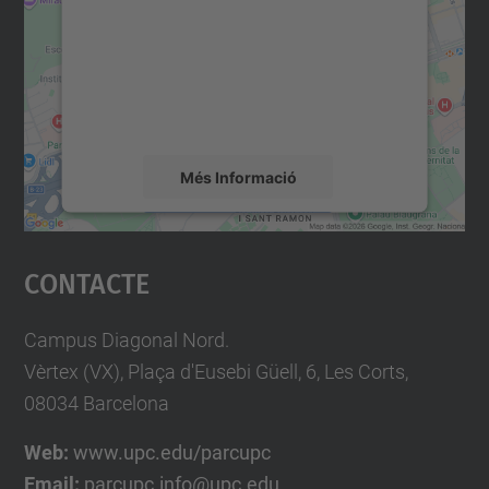
Utilitzem un servei de tercers per incrustar
contingut del mapa que pugui recollir dades
sobre la vostra activitat. Reviseu-ne els
detalls i accepteu el servei per veure el
mapa.
Més Informació
Accepta
Contacte
powered by
Usercentrics Consent
Management Platform
Campus Diagonal Nord.
Vèrtex (VX), Plaça d'Eusebi Güell, 6, Les Corts,
08034 Barcelona
Web:
www.upc.edu/parcupc
Email:
parcupc.info@upc.edu