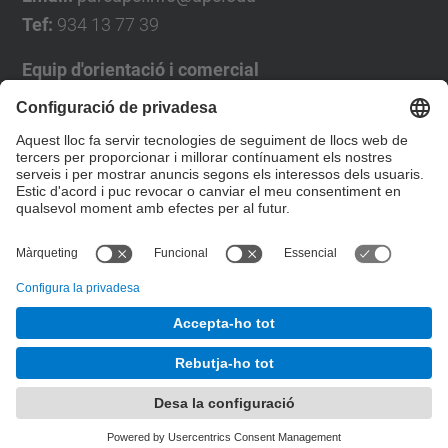
Tef:
934 13 77 39
Equip d'orientació i comercial
José Luís Grande
Tel. 93 4137194
jose.luis.grande@upc.edu
Formulari de contacte
© UPC
Desenvolupat amb
Mapa del lloc
Accessibilitat