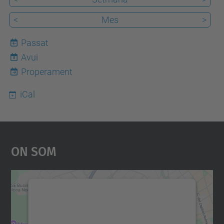
<
Mes
>
Passat
Avui
8
Properament
iCal
On Som
Necessitem el vostre
consentiment per carregar el
servei Google Maps!