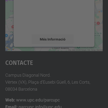
Utilitzem un servei de tercers per incrustar
contingut del mapa que pugui recollir dades
sobre la vostra activitat. Reviseu-ne els
detalls i accepteu el servei per veure el
mapa.
Més Informació
Accepta
Contacte
powered by
Usercentrics Consent
Management Platform
Campus Diagonal Nord.
Vèrtex (VX), Plaça d'Eusebi Güell, 6, Les Corts,
08034 Barcelona
Web:
www.upc.edu/parcupc
Email:
parcupc.info@upc.edu