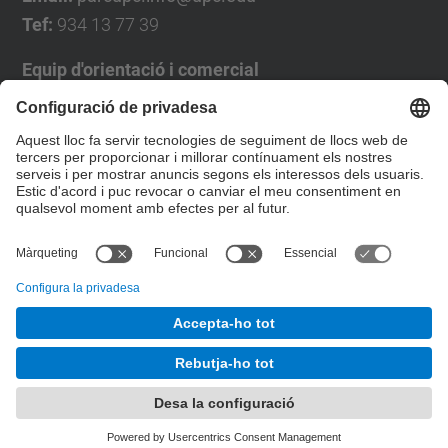
Tef:
934 13 77 39
Equip d'orientació i comercial
José Luís Grande
Tel. 93 4137194
jose.luis.grande@upc.edu
Formulari de contacte
© UPC
Desenvolupat amb
Mapa del lloc
Accessibilitat