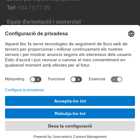
Tef:
934 13 77 39
Equip d'orientació i comercial
José Luís Grande
Tel. 93 4137194
jose.luis.grande@upc.edu
Formulari de contacte
© UPC
Desenvolupat amb
Mapa del lloc
Accessibilitat