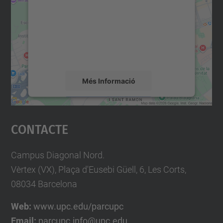
Utilitzem un servei de tercers per incrustar
contingut del mapa que pugui recollir dades
sobre la vostra activitat. Reviseu-ne els
detalls i accepteu el servei per veure el
mapa.
Més Informació
Accepta
Contacte
powered by
Usercentrics Consent
Management Platform
Campus Diagonal Nord.
Vèrtex (VX), Plaça d'Eusebi Güell, 6, Les Corts,
08034 Barcelona
Web:
www.upc.edu/parcupc
Email:
parcupc.info@upc.edu