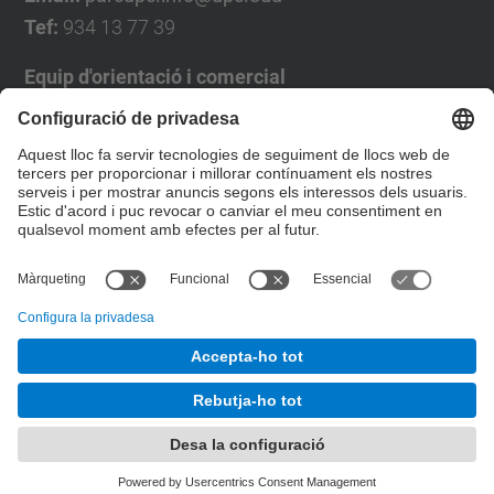
Tef:
934 13 77 39
Equip d'orientació i comercial
José Luís Grande
Tel. 93 4137194
jose.luis.grande@upc.edu
Formulari de contacte
© UPC
Desenvolupat amb
Mapa del lloc
Accessibilitat