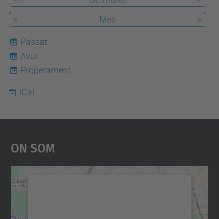
<
Mes
>
Passat
Avui
10
Properament
iCal
On Som
Necessitem el vostre
consentiment per carregar el
servei Google Maps!