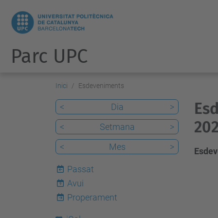
Parc UPC
Inici
Esdeveniments
Esd
<
Dia
>
20
<
Setmana
>
<
Mes
>
Esdev
Passat
Avui
9
Properament