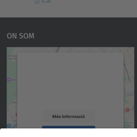
iCal
On Som
Necessitem el vostre consentiment
per carregar el servei Google Maps!
Utilitzem un servei de tercers per incrustar
contingut del mapa que pugui recollir dades
sobre la vostra activitat. Reviseu-ne els
detalls i accepteu el servei per veure el mapa.
Més Informació
Accepta