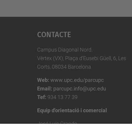
Contacte
Campus Diagonal Nord.
Vèrtex (VX), Plaça d'Eusebi Güell, 6, Les
Corts, 08034 Barcelona
Web:
www.upc.edu/parcupc
Email:
parcupc.info@upc.edu
Tef:
934 13 77 39
Equip d'orientació i comercial
José Luís Grande