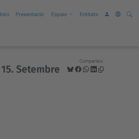
Cerca
C
Inici
Presentació
Espais
Entitats
e
r
c
a
a
Comparteix:
 15. Setembre
v
a
n
ç
a
d
a
…