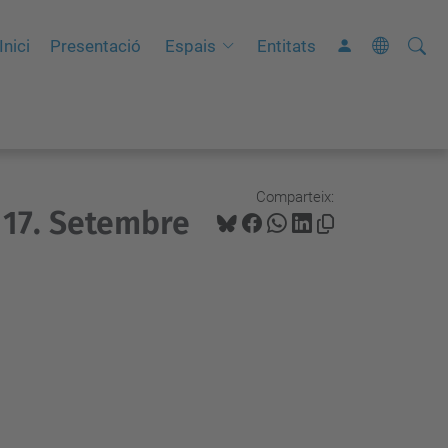
Cerca
C
Inici
Presentació
Espais
Entitats
e
r
c
a
a
Comparteix:
 17. Setembre
v
a
n
ç
a
d
a
…