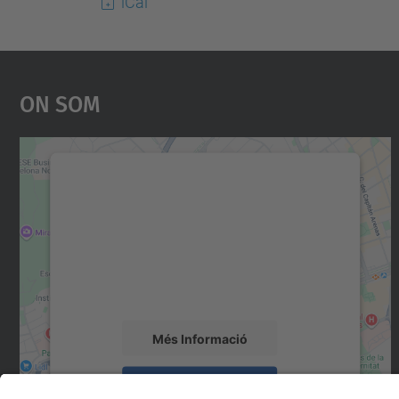
iCal
On Som
Necessitem el vostre consentiment
per carregar el servei Google Maps!
Utilitzem un servei de tercers per incrustar
contingut del mapa que pugui recollir dades
sobre la vostra activitat. Reviseu-ne els
detalls i accepteu el servei per veure el mapa.
Més Informació
Accepta