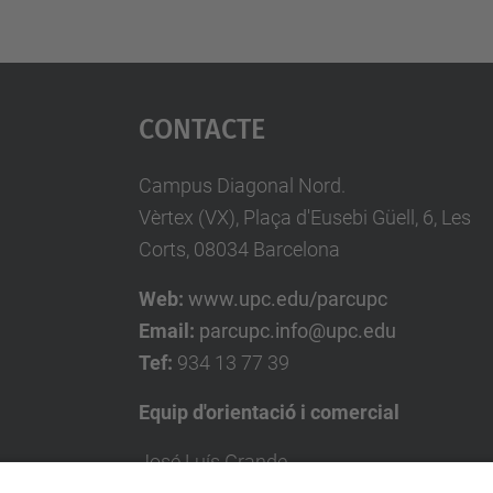
Contacte
Campus Diagonal Nord.
Vèrtex (VX), Plaça d'Eusebi Güell, 6, Les
Corts, 08034 Barcelona
Web:
www.upc.edu/parcupc
Email:
parcupc.info@upc.edu
Tef:
934 13 77 39
Equip d'orientació i comercial
José Luís Grande