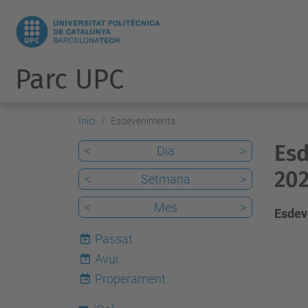
Parc UPC
Inici
Esdeveniments
Esd
<
Dia
>
20
<
Setmana
>
<
Mes
>
Esdev
Passat
Avui
9
Properament