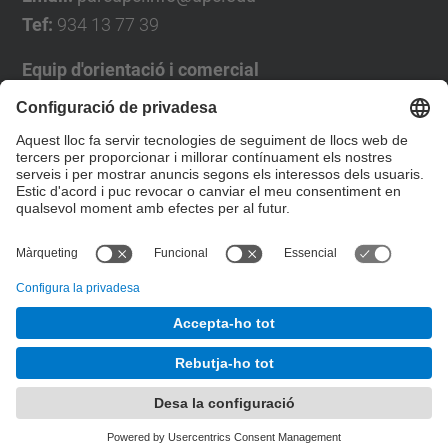
Tef:
934 13 77 39
Equip d'orientació i comercial
José Luís Grande
Tel. 93 4137194
jose.luis.grande@upc.edu
Formulari de contacte
© UPC
Desenvolupat amb
Mapa del lloc
Accessibilitat