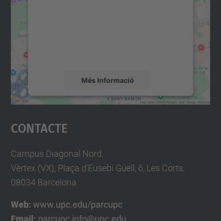
Utilitzem un servei de tercers per incrustar
contingut del mapa que pugui recollir dades
sobre la vostra activitat. Reviseu-ne els
detalls i accepteu el servei per veure el
mapa.
Més Informació
Accepta
Contacte
powered by
Usercentrics Consent
Management Platform
Campus Diagonal Nord.
Vèrtex (VX), Plaça d'Eusebi Güell, 6, Les Corts,
08034 Barcelona
Web:
www.upc.edu/parcupc
Email:
parcupc.info@upc.edu