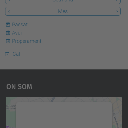
<
Mes
>
Passat
Avui
8
Properament
iCal
On Som
Necessitem el vostre
consentiment per carregar el
servei Google Maps!