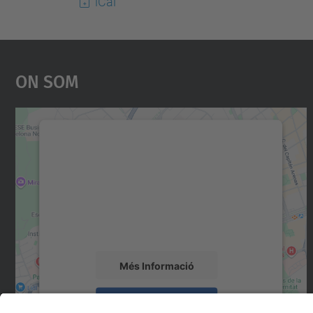
iCal
On Som
Necessitem el vostre consentiment
per carregar el servei Google Maps!
Utilitzem un servei de tercers per incrustar
contingut del mapa que pugui recollir dades
sobre la vostra activitat. Reviseu-ne els
detalls i accepteu el servei per veure el mapa.
Més Informació
Accepta