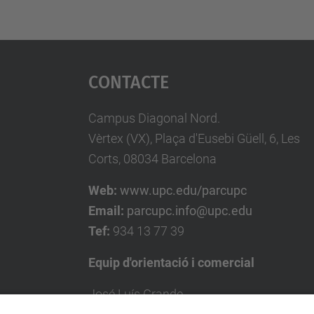
Contacte
Campus Diagonal Nord.
Vèrtex (VX), Plaça d'Eusebi Güell, 6, Les
Corts, 08034 Barcelona
Web:
www.upc.edu/parcupc
Email:
parcupc.info@upc.edu
Tef:
934 13 77 39
Equip d'orientació i comercial
José Luís Grande