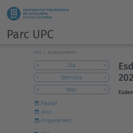
Parc UPC
Inici
Esdeveniments
Esd
<
Dia
>
20
<
Setmana
>
<
Mes
>
Esdev
Passat
Avui
8
Properament