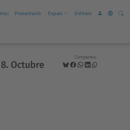
Cerca
C
Inici
Presentació
Espais
Entitats
e
r
c
a
a
Comparteix:
8. Octubre
v
a
n
ç
a
d
a
…