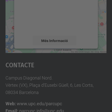
Utilitzem un servei de tercers per incrustar
contingut del mapa que pugui recollir dades
sobre la vostra activitat. Reviseu-ne els
detalls i accepteu el servei per veure el
mapa.
Més Informació
Accepta
Contacte
powered by
Usercentrics Consent
Management Platform
Campus Diagonal Nord.
Vèrtex (VX), Plaça d'Eusebi Güell, 6, Les Corts,
08034 Barcelona
Web:
www.upc.edu/parcupc
Email:
parcupc.info@upc.edu