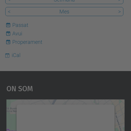
<
Mes
>
Passat
Avui
9
Properament
iCal
On Som
Necessitem el vostre
consentiment per carregar el
servei Google Maps!