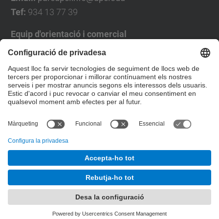
Tef:
934 13 77 39
Equip d'orientació i comercial
José Luís Grande
Tel. 93 4137194
jose.luis.grande@upc.edu
Formulari de contacte
© UPC
Desenvolupat amb
Mapa del lloc
Accessibilitat