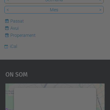
<
Mes
>
Passat
Avui
9
Properament
iCal
On Som
Necessitem el vostre
consentiment per carregar el
servei Google Maps!