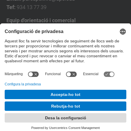
Tef:
934 13 77 39
Equip d'orientació i comercial
José Luís Grande
Tel. 93 4137194
jose.luis.grande@upc.edu
Formulari de contacte
© UPC
Desenvolupat amb
Mapa del lloc
Accessibilitat