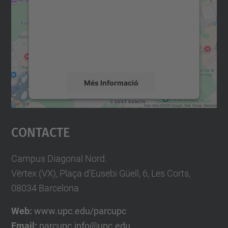
Utilitzem un servei de tercers per incrustar
contingut del mapa que pugui recollir dades
sobre la vostra activitat. Reviseu-ne els
detalls i accepteu el servei per veure el
mapa.
Més Informació
Accepta
Contacte
powered by
Usercentrics Consent
Management Platform
Campus Diagonal Nord.
Vèrtex (VX), Plaça d'Eusebi Güell, 6, Les Corts,
08034 Barcelona
Web:
www.upc.edu/parcupc
Email:
parcupc.info@upc.edu