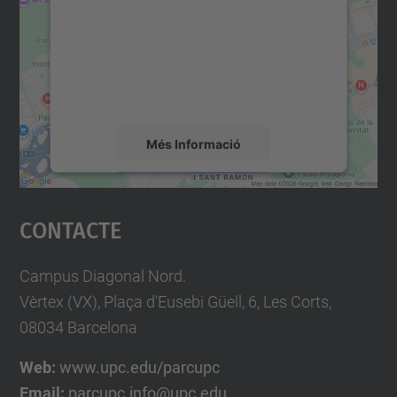
Utilitzem un servei de tercers per incrustar
contingut del mapa que pugui recollir dades
sobre la vostra activitat. Reviseu-ne els
detalls i accepteu el servei per veure el
mapa.
Més Informació
Accepta
Contacte
powered by
Usercentrics Consent
Management Platform
Campus Diagonal Nord.
Vèrtex (VX), Plaça d'Eusebi Güell, 6, Les Corts,
08034 Barcelona
Web:
www.upc.edu/parcupc
Email:
parcupc.info@upc.edu