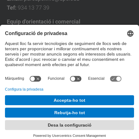
Tef:
934 13 77 39
Equip d'orientació i comercial
José Luís Grande
Tel. 93 4137194
jose.luis.grande@upc.edu
Formulari de contacte
© UPC
Desenvolupat amb
Mapa del lloc
Accessibilitat