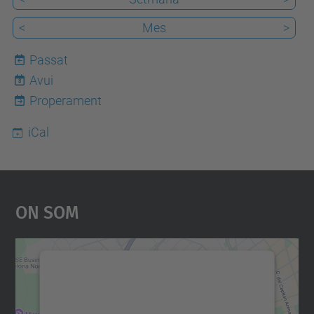
<
Mes
>
Passat
Avui
8
Properament
iCal
On Som
Necessitem el vostre
consentiment per carregar el
servei Google Maps!