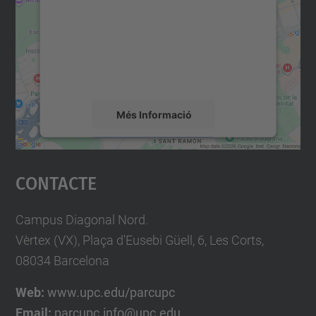
Utilitzem un servei de tercers per incrustar
contingut del mapa que pugui recollir dades
sobre la vostra activitat. Reviseu-ne els
detalls i accepteu el servei per veure el
mapa.
Més Informació
Accepta
Contacte
powered by
Usercentrics Consent
Management Platform
Campus Diagonal Nord.
Vèrtex (VX), Plaça d'Eusebi Güell, 6, Les Corts,
08034 Barcelona
Web:
www.upc.edu/parcupc
Email:
parcupc.info@upc.edu