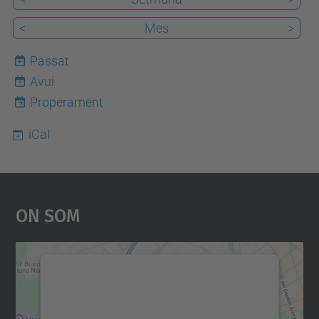
<
Mes
>
Passat
Avui
9
Properament
iCal
On Som
Necessitem el vostre
consentiment per carregar el
servei Google Maps!