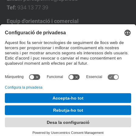
Tef:
934 13 77 39
Equip d'orientació i comercial
José Luís Grande
Tel. 93 4137194
jose.luis.grande@upc.edu
Formulari de contacte
© UPC
Desenvolupat amb
Mapa del lloc
Accessibilitat