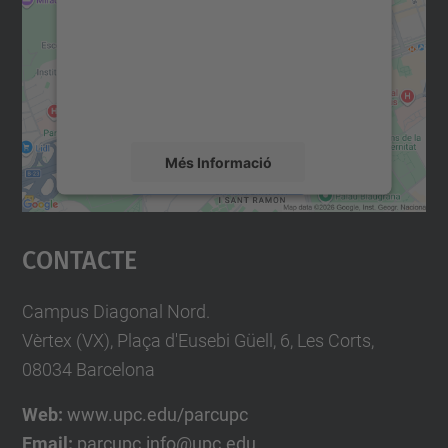
Utilitzem un servei de tercers per incrustar
contingut del mapa que pugui recollir dades
sobre la vostra activitat. Reviseu-ne els
detalls i accepteu el servei per veure el
mapa.
Més Informació
Accepta
Contacte
powered by
Usercentrics Consent
Management Platform
Campus Diagonal Nord.
Vèrtex (VX), Plaça d'Eusebi Güell, 6, Les Corts,
08034 Barcelona
Web:
www.upc.edu/parcupc
Email:
parcupc.info@upc.edu