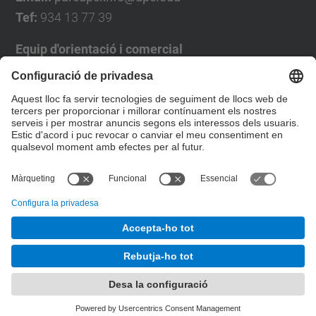
Tef:
934 13 77 39
Equip d'orientació i comercial
José Luís Grande
Tel. 93 4137194
jose.luis.grande@upc.edu
Formulari de contacte
© UPC
Desenvolupat amb
Mapa del lloc
Accessibilitat