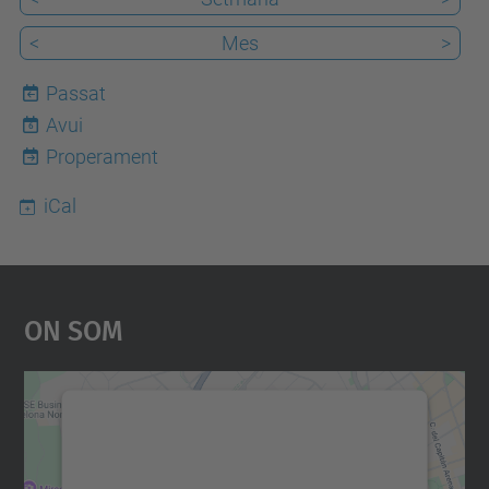
<
Mes
>
Passat
Avui
6
Properament
iCal
On Som
Necessitem el vostre
consentiment per carregar el
servei Google Maps!