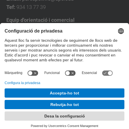
Tef:
934 13 77 39
Equip d'orientació i comercial
José Luís Grande
Tel. 93 4137194
jose.luis.grande@upc.edu
Formulari de contacte
© UPC
Desenvolupat amb
Mapa del lloc
Accessibilitat