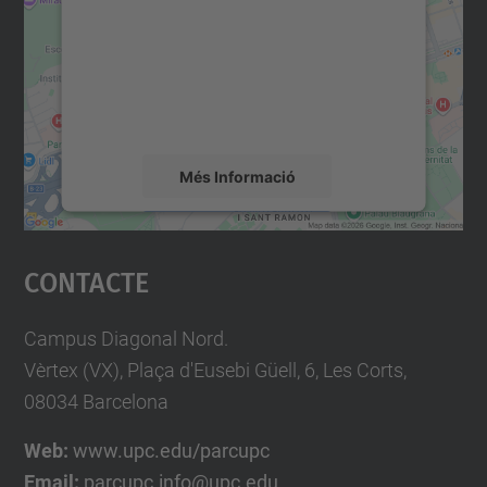
Utilitzem un servei de tercers per incrustar
contingut del mapa que pugui recollir dades
sobre la vostra activitat. Reviseu-ne els
detalls i accepteu el servei per veure el
mapa.
Més Informació
Accepta
Contacte
powered by
Usercentrics Consent
Management Platform
Campus Diagonal Nord.
Vèrtex (VX), Plaça d'Eusebi Güell, 6, Les Corts,
08034 Barcelona
Web:
www.upc.edu/parcupc
Email:
parcupc.info@upc.edu