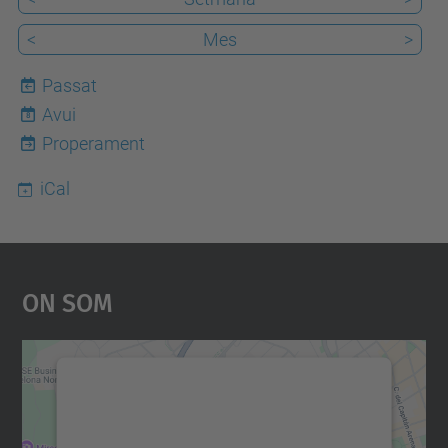
<
Mes
>
Passat
Avui
8
Properament
iCal
On Som
Necessitem el vostre
consentiment per carregar el
servei Google Maps!