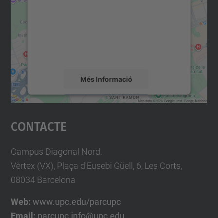
Utilitzem un servei de tercers per incrustar
contingut del mapa que pugui recollir dades
sobre la vostra activitat. Reviseu-ne els
detalls i accepteu el servei per veure el
mapa.
Més Informació
Accepta
Contacte
powered by
Usercentrics Consent
Management Platform
Campus Diagonal Nord.
Vèrtex (VX), Plaça d'Eusebi Güell, 6, Les Corts,
08034 Barcelona
Web:
www.upc.edu/parcupc
Email:
parcupc.info@upc.edu