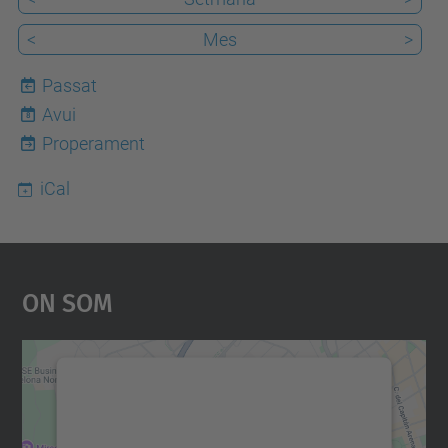
<
Mes
>
Passat
Avui
8
Properament
iCal
On Som
Necessitem el vostre
consentiment per carregar el
servei Google Maps!