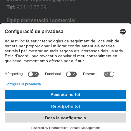
Tef:
934 13 77 39
Equip d'orientació i comercial
José Luís Grande
Tel. 93 4137194
jose.luis.grande@upc.edu
Formulari de contacte
© UPC
Desenvolupat amb
Mapa del lloc
Accessibilitat