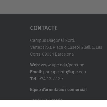
Contacte
Campus Diagonal Nord.
Vèrtex (VX), Plaça d'Eusebi Güell, 6, Les
Corts, 08034 Barcelona
Web:
www.upc.edu/parcupc
Email:
parcupc.info@upc.edu
Tef:
934 13 77 39
Equip d'orientació i comercial
José Luís Grande