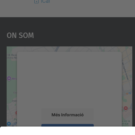
iCal
On Som
Necessitem el vostre consentiment
per carregar el servei Google Maps!
Utilitzem un servei de tercers per incrustar
contingut del mapa que pugui recollir dades
sobre la vostra activitat. Reviseu-ne els
detalls i accepteu el servei per veure el mapa.
Més Informació
Accepta