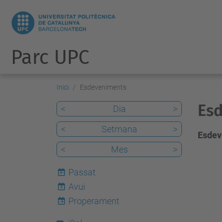
Parc UPC
Inici
Esdeveniments
Esd
<
Dia
>
<
Setmana
>
Esdev
<
Mes
>
Passat
Avui
6
Properament