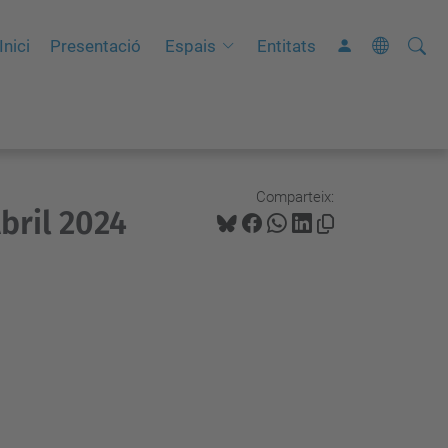
Cerca
C
Inici
Presentació
Espais
Entitats
e
r
c
a
a
Comparteix:
bril 2024
v
a
n
ç
a
d
a
…