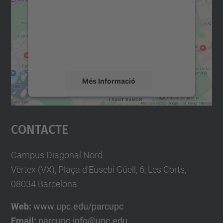
Utilitzem un servei de tercers per incrustar
contingut del mapa que pugui recollir dades
sobre la vostra activitat. Reviseu-ne els
detalls i accepteu el servei per veure el
mapa.
Més Informació
Accepta
Contacte
powered by
Usercentrics Consent
Management Platform
Campus Diagonal Nord.
Vèrtex (VX), Plaça d'Eusebi Güell, 6, Les Corts,
08034 Barcelona
Web:
www.upc.edu/parcupc
Email:
parcupc.info@upc.edu