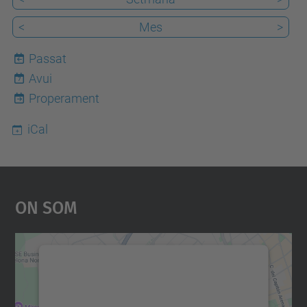
<
Mes
>
Passat
Avui
7
Properament
iCal
On Som
Necessitem el vostre
consentiment per carregar el
servei Google Maps!