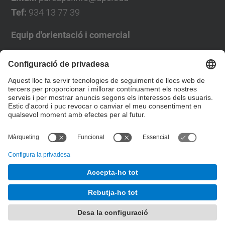
Tef:
934 13 77 39
Equip d'orientació i comercial
José Luís Grande
Tel. 93 4137194
jose.luis.grande@upc.edu
Formulari de contacte
© UPC
Desenvolupat amb
Mapa del lloc
Accessibilitat