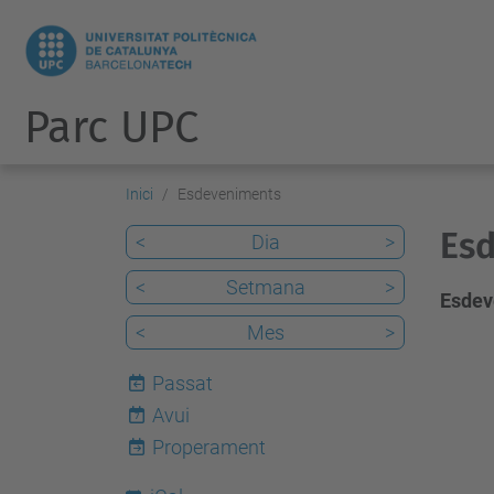
Parc UPC
Inici
Esdeveniments
Esd
<
Dia
>
<
Setmana
>
Esdev
<
Mes
>
Passat
Avui
7
Properament