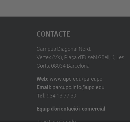
Contacte
Campus Diagonal Nord.
Vèrtex (VX), Plaça d'Eusebi Güell, 6, Les
Corts, 08034 Barcelona
Web:
www.upc.edu/parcupc
Email:
parcupc.info@upc.edu
Tef:
934 13 77 39
Equip d'orientació i comercial
José Luís Grande