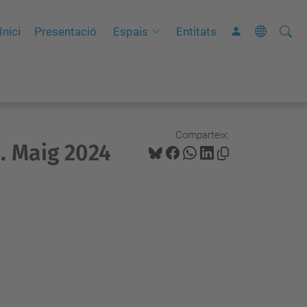
Cerca
C
Inici
Presentació
Espais
Entitats
e
r
c
a
a
Comparteix:
. Maig 2024
v
a
n
ç
a
d
a
…