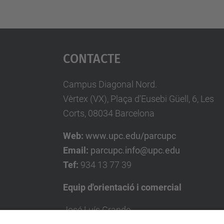
Contacte
Campus Diagonal Nord.
Vèrtex (VX), Plaça d'Eusebi Güell, 6, Les
Corts, 08034 Barcelona
Web:
www.upc.edu/parcupc
Email:
parcupc.info@upc.edu
Tef:
934 13 77 39
Equip d'orientació i comercial
José Luís Grande