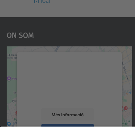
iCal
On Som
Necessitem el vostre consentiment
per carregar el servei Google Maps!
Utilitzem un servei de tercers per incrustar
contingut del mapa que pugui recollir dades
sobre la vostra activitat. Reviseu-ne els
detalls i accepteu el servei per veure el mapa.
Més Informació
Accepta