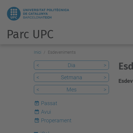
Parc UPC
Inici
Esdeveniments
Esd
<
Dia
>
<
Setmana
>
Esdev
<
Mes
>
Passat
Avui
7
Properament