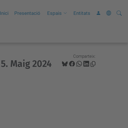
Cerca
C
Inici
Presentació
Espais
Entitats
e
r
c
a
a
Comparteix:
5. Maig 2024
v
a
n
ç
a
d
a
…