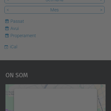
<
Mes
>
Passat
Avui
8
Properament
iCal
On Som
Necessitem el vostre
consentiment per carregar el
servei Google Maps!