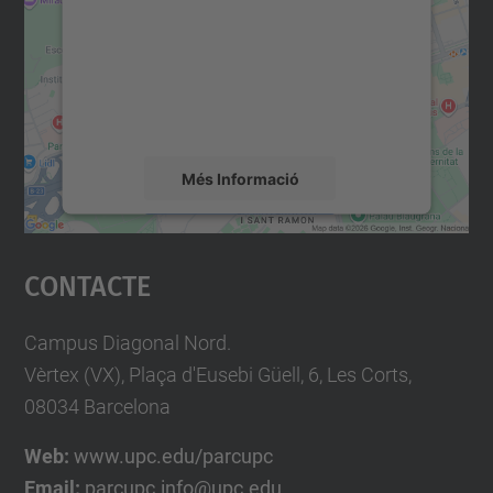
Utilitzem un servei de tercers per incrustar
contingut del mapa que pugui recollir dades
sobre la vostra activitat. Reviseu-ne els
detalls i accepteu el servei per veure el
mapa.
Més Informació
Accepta
Contacte
powered by
Usercentrics Consent
Management Platform
Campus Diagonal Nord.
Vèrtex (VX), Plaça d'Eusebi Güell, 6, Les Corts,
08034 Barcelona
Web:
www.upc.edu/parcupc
Email:
parcupc.info@upc.edu