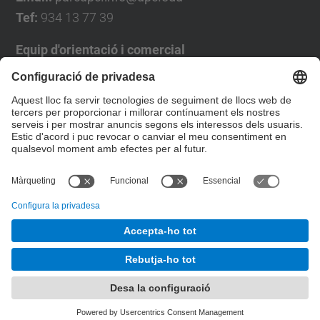
Tef:
934 13 77 39
Equip d'orientació i comercial
José Luís Grande
Tel. 93 4137194
jose.luis.grande@upc.edu
Formulari de contacte
© UPC
Desenvolupat amb
Mapa del lloc
Accessibilitat