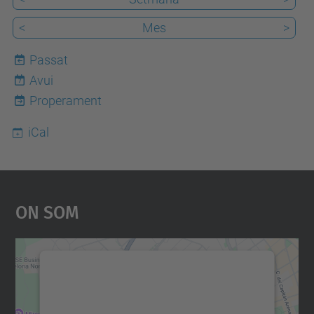
<
Mes
>
Passat
Avui
7
Properament
iCal
On Som
Necessitem el vostre
consentiment per carregar el
servei Google Maps!