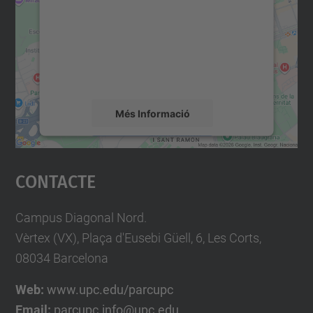
Utilitzem un servei de tercers per incrustar
contingut del mapa que pugui recollir dades
sobre la vostra activitat. Reviseu-ne els
detalls i accepteu el servei per veure el
mapa.
Més Informació
Accepta
Contacte
powered by
Usercentrics Consent
Management Platform
Campus Diagonal Nord.
Vèrtex (VX), Plaça d'Eusebi Güell, 6, Les Corts,
08034 Barcelona
Web:
www.upc.edu/parcupc
Email:
parcupc.info@upc.edu