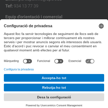
Tef:
934 13 77 39
Equip d'orientació i comercial
José Luís Grande
Tel. 93 4137194
jose.luis.grande@upc.edu
Formulari de contacte
© UPC
Desenvolupat amb
Mapa del lloc
Accessibilitat