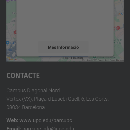
Utilitzem un servei de tercers per incrustar
contingut del mapa que pugui recollir dades
sobre la vostra activitat. Reviseu-ne els
detalls i accepteu el servei per veure el
mapa.
Més Informació
Accepta
Contacte
powered by
Usercentrics Consent
Management Platform
Campus Diagonal Nord.
Vèrtex (VX), Plaça d'Eusebi Güell, 6, Les Corts,
08034 Barcelona
Web:
www.upc.edu/parcupc
Email:
parcupc.info@upc.edu