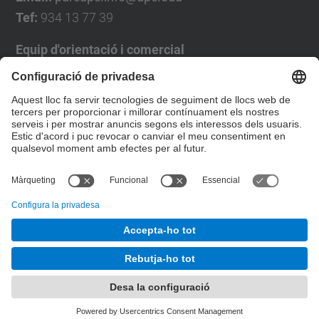
Tef:
934 13 77 39
Equip d'orientació i comercial
José Luís Grande
Tel. 93 4137194
jose.luis.grande@upc.edu
Formulari de contacte
© UPC
Desenvolupat amb
Mapa del lloc
Accessibilitat