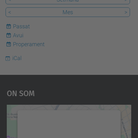
<
Mes
>
Passat
Avui
9
Properament
iCal
On Som
Necessitem el vostre
consentiment per carregar el
servei Google Maps!