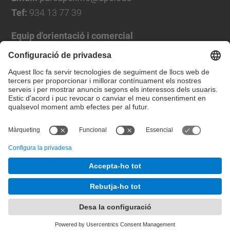
Tef:
934 13 77 39
Equip d'orientació i comercial
José Luís Grande
Tel. 93 4137194
jose.luis.grande@upc.edu
Formulari de contacte
© UPC
Desenvolupat amb
Mapa del lloc
Accessibilitat