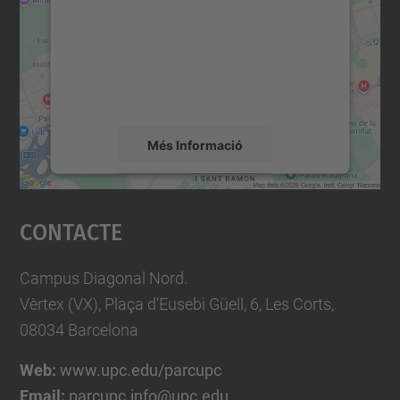
Utilitzem un servei de tercers per incrustar
contingut del mapa que pugui recollir dades
sobre la vostra activitat. Reviseu-ne els
detalls i accepteu el servei per veure el
mapa.
Més Informació
Accepta
Contacte
powered by
Usercentrics Consent
Management Platform
Campus Diagonal Nord.
Vèrtex (VX), Plaça d'Eusebi Güell, 6, Les Corts,
08034 Barcelona
Web:
www.upc.edu/parcupc
Email:
parcupc.info@upc.edu