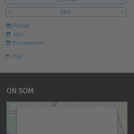
<
Mes
>
Passat
Avui
6
Properament
iCal
On Som
Necessitem el vostre
consentiment per carregar el
servei Google Maps!