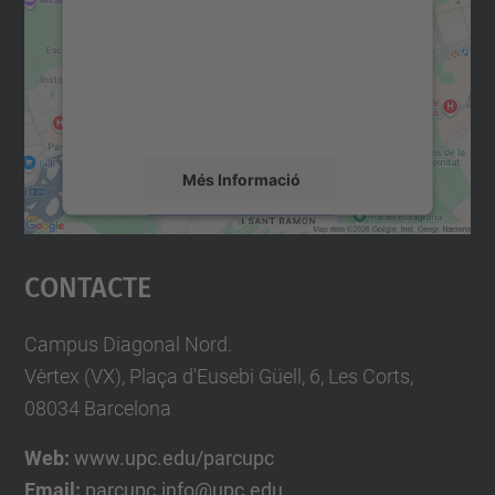
Utilitzem un servei de tercers per incrustar
contingut del mapa que pugui recollir dades
sobre la vostra activitat. Reviseu-ne els
detalls i accepteu el servei per veure el
mapa.
Més Informació
Accepta
Contacte
powered by
Usercentrics Consent
Management Platform
Campus Diagonal Nord.
Vèrtex (VX), Plaça d'Eusebi Güell, 6, Les Corts,
08034 Barcelona
Web:
www.upc.edu/parcupc
Email:
parcupc.info@upc.edu