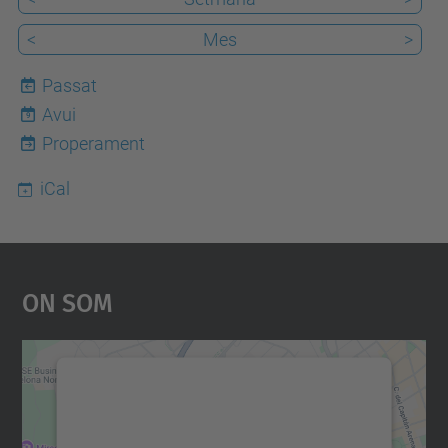
<
Mes
>
Passat
Avui
9
Properament
iCal
On Som
Necessitem el vostre
consentiment per carregar el
servei Google Maps!