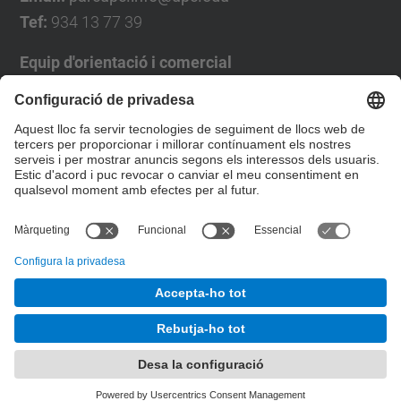
Tef:
934 13 77 39
Equip d'orientació i comercial
José Luís Grande
Tel. 93 4137194
jose.luis.grande@upc.edu
Formulari de contacte
© UPC
Desenvolupat amb
Mapa del lloc
Accessibilitat