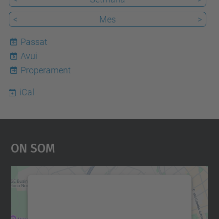
<
Mes
>
Passat
Avui
6
Properament
iCal
On Som
Necessitem el vostre
consentiment per carregar el
servei Google Maps!