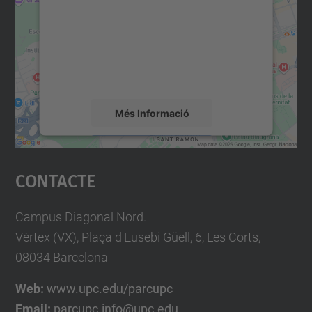
Utilitzem un servei de tercers per incrustar
contingut del mapa que pugui recollir dades
sobre la vostra activitat. Reviseu-ne els
detalls i accepteu el servei per veure el
mapa.
Més Informació
Accepta
Contacte
powered by
Usercentrics Consent
Management Platform
Campus Diagonal Nord.
Vèrtex (VX), Plaça d'Eusebi Güell, 6, Les Corts,
08034 Barcelona
Web:
www.upc.edu/parcupc
Email:
parcupc.info@upc.edu