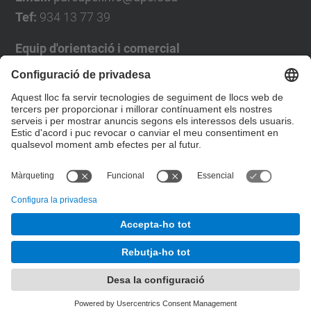
Tef:
934 13 77 39
Equip d'orientació i comercial
José Luís Grande
Tel. 93 4137194
jose.luis.grande@upc.edu
Formulari de contacte
© UPC
Desenvolupat amb
Mapa del lloc
Accessibilitat