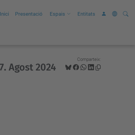
Cerca
C
Inici
Presentació
Espais
Entitats
e
r
c
a
a
Comparteix:
7. Agost 2024
v
a
n
ç
a
d
a
…