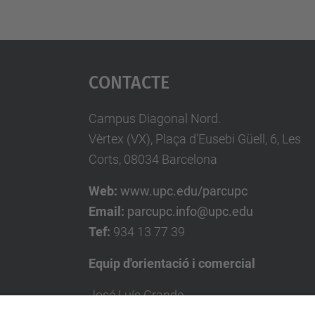
Contacte
Campus Diagonal Nord.
Vèrtex (VX), Plaça d'Eusebi Güell, 6, Les
Corts, 08034 Barcelona
Web:
www.upc.edu/parcupc
Email:
parcupc.info@upc.edu
Tef:
934 13 77 39
Equip d'orientació i comercial
José Luís Grande