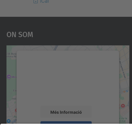
iCal
On Som
Necessitem el vostre consentiment
per carregar el servei Google Maps!
Utilitzem un servei de tercers per incrustar
contingut del mapa que pugui recollir dades
sobre la vostra activitat. Reviseu-ne els
detalls i accepteu el servei per veure el mapa.
Més Informació
Accepta