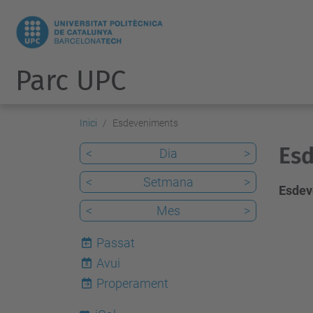
Parc UPC
Inici
Esdeveniments
Esd
<
Dia
>
<
Setmana
>
Esdev
<
Mes
>
Passat
Avui
8
Properament