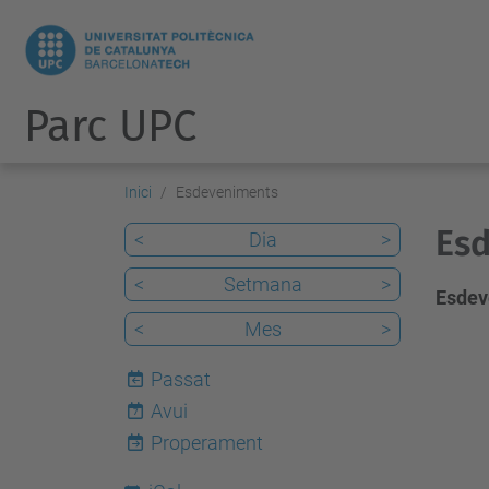
Parc UPC
Inici
Esdeveniments
Esd
<
Dia
>
<
Setmana
>
Esdev
<
Mes
>
Passat
Avui
7
Properament