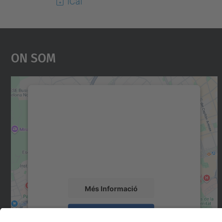
iCal
On Som
Necessitem el vostre consentiment
per carregar el servei Google Maps!
Utilitzem un servei de tercers per incrustar
contingut del mapa que pugui recollir dades
sobre la vostra activitat. Reviseu-ne els
detalls i accepteu el servei per veure el mapa.
Més Informació
Accepta