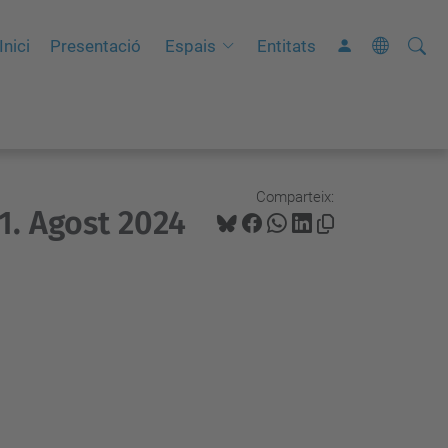
Cerca
C
Inici
Presentació
Espais
Entitats
e
r
c
a
a
Comparteix:
1. Agost 2024
v
a
n
ç
a
d
a
…