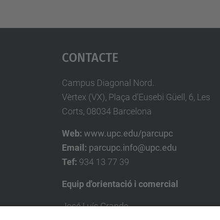
Contacte
Campus Diagonal Nord.
Vèrtex (VX), Plaça d'Eusebi Güell, 6, Les
Corts, 08034 Barcelona
Web:
www.upc.edu/parcupc
Email:
parcupc.info@upc.edu
Tef:
934 13 77 39
Equip d'orientació i comercial
José Luís Grande