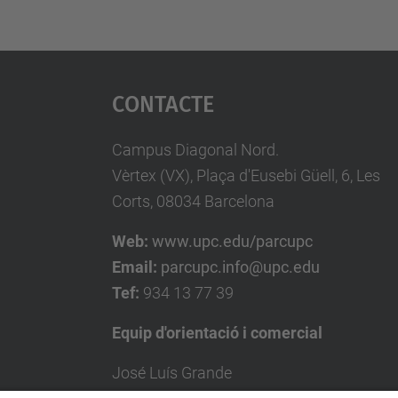
Contacte
Campus Diagonal Nord.
Vèrtex (VX), Plaça d'Eusebi Güell, 6, Les
Corts, 08034 Barcelona
Web:
www.upc.edu/parcupc
Email:
parcupc.info@upc.edu
Tef:
934 13 77 39
Equip d'orientació i comercial
José Luís Grande