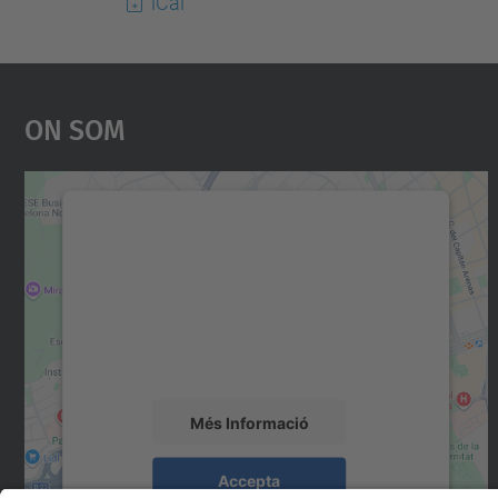
iCal
On Som
Necessitem el vostre consentiment
per carregar el servei Google Maps!
Utilitzem un servei de tercers per incrustar
contingut del mapa que pugui recollir dades
sobre la vostra activitat. Reviseu-ne els
detalls i accepteu el servei per veure el mapa.
Més Informació
Accepta