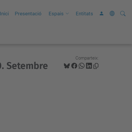
Cerca
C
Inici
Presentació
Espais
Entitats
e
r
c
a
a
Comparteix:
0. Setembre
v
a
n
ç
a
d
a
…