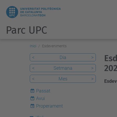
Parc UPC
Inici
Esdeveniments
Esd
<
Dia
>
20
<
Setmana
>
<
Mes
>
Esdev
Passat
Avui
7
Properament