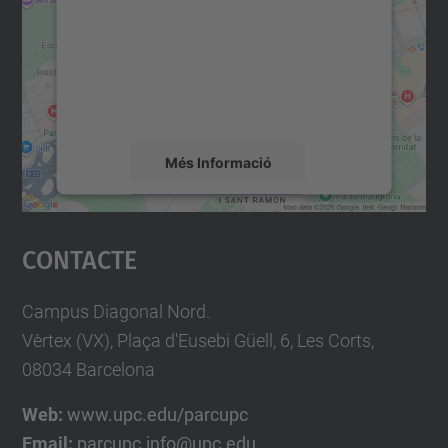
Utilitzem un servei de tercers per incrustar
contingut del mapa que pugui recollir dades
sobre la vostra activitat. Reviseu-ne els
detalls i accepteu el servei per veure el
mapa.
Més Informació
Accepta
Contacte
powered by
Usercentrics Consent
Management Platform
Campus Diagonal Nord.
Vèrtex (VX), Plaça d'Eusebi Güell, 6, Les Corts,
08034 Barcelona
Web:
www.upc.edu/parcupc
Email:
parcupc.info@upc.edu