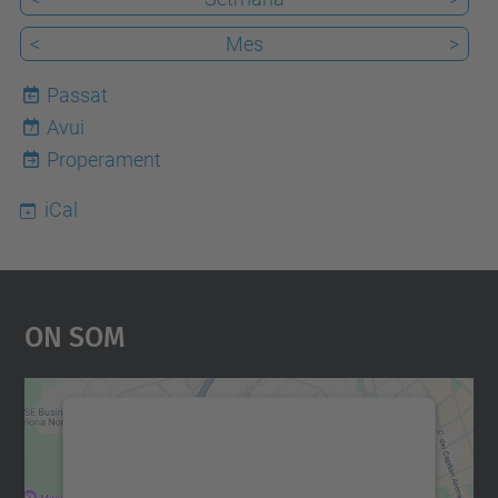
<
Mes
>
Passat
Avui
7
Properament
iCal
On Som
Necessitem el vostre
consentiment per carregar el
servei Google Maps!