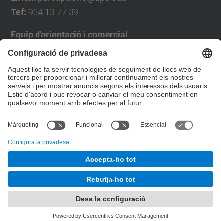
Tef:
934 13 77 39
Equip d'orientació i comercial
José Luís Grande
Tel. 93 4137194
jose.luis.grande@upc.edu
Formulari de contacte
© UPC
Desenvolupat amb
Mapa del lloc
Accessibilitat