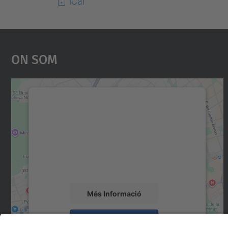
iCal
On Som
Necessitem el vostre consentiment
per carregar el servei Google Maps!
Utilitzem un servei de tercers per incrustar
contingut del mapa que pugui recollir dades
sobre la vostra activitat. Reviseu-ne els
detalls i accepteu el servei per veure el mapa.
Més Informació
Accepta