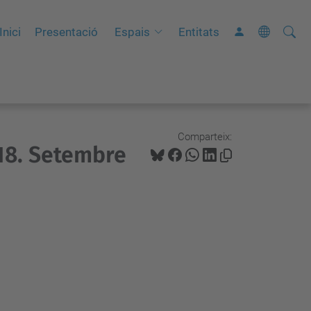
Cerca
C
Inici
Presentació
Espais
Entitats
e
r
c
a
a
Comparteix:
18. Setembre
v
a
n
ç
a
d
a
…