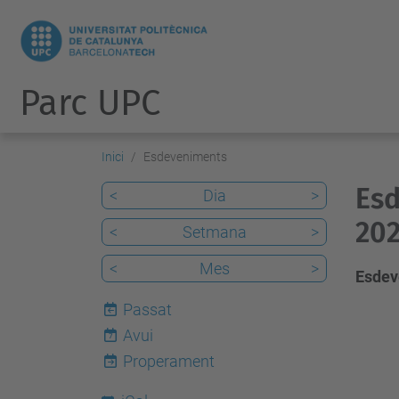
Parc UPC
Inici
Esdeveniments
Esd
<
Dia
>
20
<
Setmana
>
<
Mes
>
Esdev
Passat
Avui
7
Properament