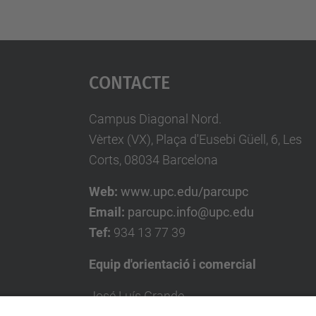
Contacte
Campus Diagonal Nord.
Vèrtex (VX), Plaça d'Eusebi Güell, 6, Les
Corts, 08034 Barcelona
Web:
www.upc.edu/parcupc
Email:
parcupc.info@upc.edu
Tef:
934 13 77 39
Equip d'orientació i comercial
José Luís Grande